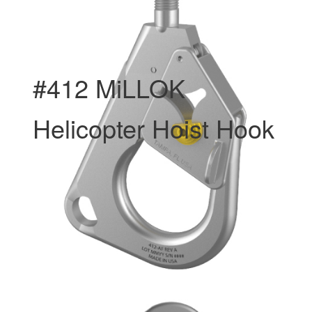
#412 MiLLOK
Helicopter Hoist Hook