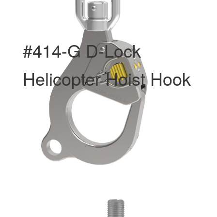
#414-G D-Lock
Helicopter Hoist Hook