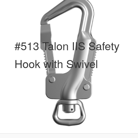
#513 Talon IIS Safety
Hook with Swivel