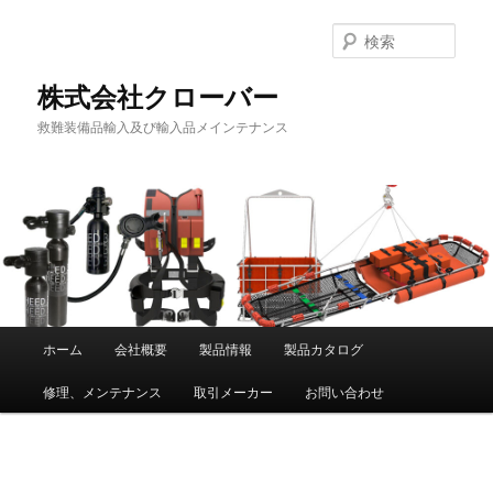
メ
イ
検
ン
索
コ
株式会社クローバー
ン
救難装備品輸入及び輸入品メインテナンス
テ
ン
ツ
へ
移
動
メ
ホーム
会社概要
製品情報
製品カタログ
イ
修理、メンテナンス
取引メーカー
お問い合わせ
ン
メ