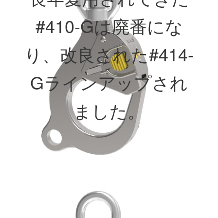
#410-Gは廃番にな
り、改良された#414-
Gラインアップされ
ました。