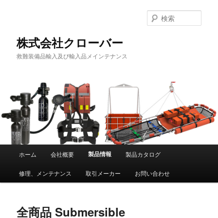
メ
サ
イ
ブ
検
ン
コ
索
コ
ン
株式会社クローバー
ン
テ
救難装備品輸入及び輸入品メインテナンス
テ
ン
ン
ツ
ツ
へ
へ
移
移
動
動
メ
製品情報
ホーム
会社概要
製品カタログ
イ
修理、メンテナンス
取引メーカー
お問い合わせ
ン
全商品 Submersible
メ