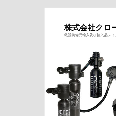
メ
イ
ン
株式会社クロ
コ
救難装備品輸入及び輸入品メイ
ン
テ
ン
ツ
へ
移
動