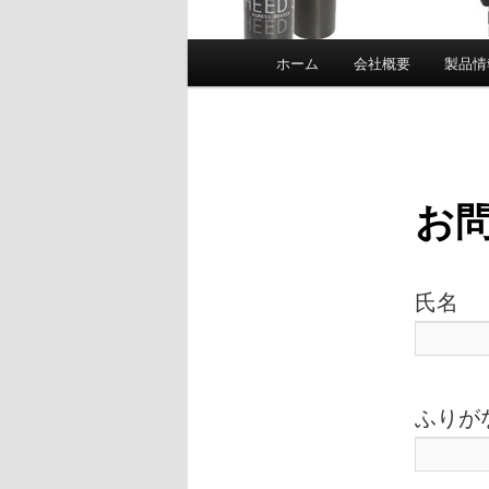
メ
ホーム
会社概要
製品情
イ
ン
メ
お
ニ
ュ
氏名
ー
ふりが